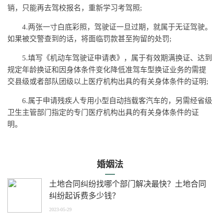
销，只能再去驾校报名，重新学
习
考驾照;
4.两张一寸白底彩照，驾驶证一旦过期，就属于无证驾驶。
如果被交警查到的话，将面临罚款甚至拘留的处罚;
5.填写《机动车驾驶证申请表》，属于有效期满换证、达到
规定年龄换证和因身体条件变化降低准驾车型换证业务的需提
交县级或者部队团级以上医疗机构出具的有关身体条件的证明;
6.属于申请残疾人专用小型自动挡载客汽车的，另需经省级
卫生主管部门指定的专门医疗机构出具的有关身体条件的证
明。
婚姻法
土地合同纠纷找哪个部门解决最快？土地合同
纠纷起诉费多少钱？
2023-05-29