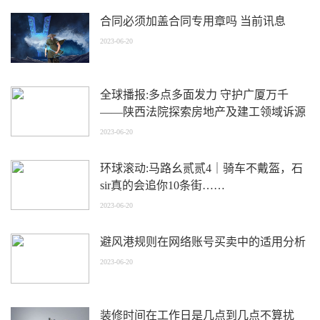
合同必须加盖合同专用章吗 当前讯息
2023-06-20
全球播报:多点多面发力 守护广厦万千
——陕西法院探索房地产及建工领域诉源
治理
2023-06-20
环球滚动:马路幺贰贰4｜骑车不戴盔，石
sir真的会追你10条街……
2023-06-20
避风港规则在网络账号买卖中的适用分析
2023-06-20
装修时间在工作日是几点到几点不算扰